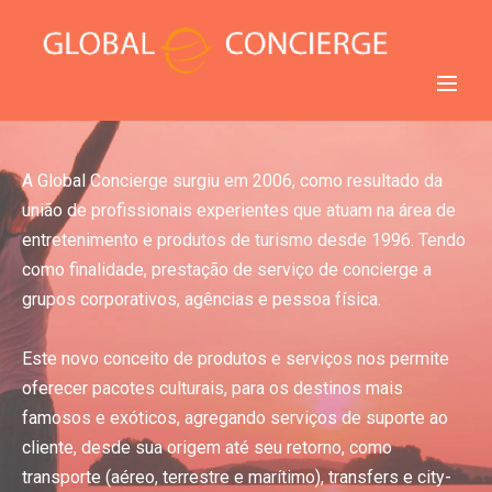
A Global Concierge surgiu em 2006, como resultado da
união de profissionais experientes que atuam na área de
entretenimento e produtos de turismo desde 1996. Tendo
como finalidade, prestação de serviço de concierge a
grupos corporativos, agências e pessoa física.
Este novo conceito de produtos e serviços nos permite
oferecer pacotes culturais, para os destinos mais
famosos e exóticos, agregando serviços de suporte ao
cliente, desde sua origem até seu retorno, como
transporte (aéreo, terrestre e marítimo), transfers e city-